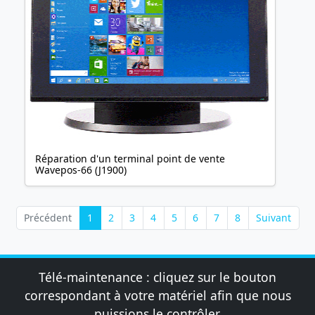
Réparation d'un terminal point de vente
Wavepos-66 (J1900)
Précédent
1
2
3
4
5
6
7
8
Suivant
Télé-maintenance : cliquez sur le bouton
correspondant à votre matériel afin que nous
puissions le contrôler.